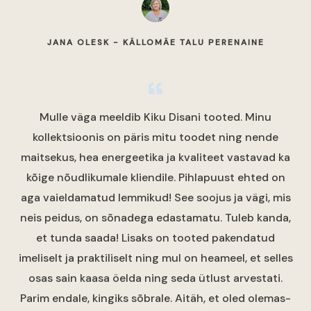
JANA OLESK - KÄLLOMÄE TALU PERENAINE
Mulle väga meeldib Kiku Disani tooted. Minu
kollektsioonis on päris mitu toodet ning nende
maitsekus, hea energeetika ja kvaliteet vastavad ka
kõige nõudlikumale kliendile. Pihlapuust ehted on
aga vaieldamatud lemmikud! See soojus ja vägi, mis
neis peidus, on sõnadega edastamatu. Tuleb kanda,
et tunda saada! Lisaks on tooted pakendatud
imeliselt ja praktiliselt ning mul on heameel, et selles
osas sain kaasa öelda ning seda ütlust arvestati.
Parim endale, kingiks sõbrale. Aitäh, et oled olemas-