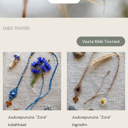
UUED TOOTED
Vaata Kõiki Tooteid
Juuksepunutis “Zora”
Juuksepunutis “Zora”
tuliahhaat
tiigrisilm