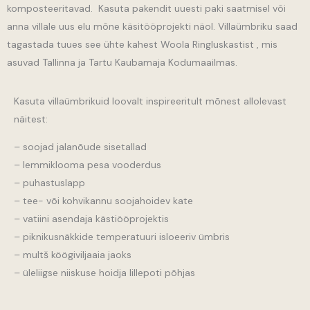
komposteeritavad. Kasuta pakendit uuesti paki saatmisel või
anna villale uus elu mõne käsitööprojekti näol. Villaümbriku saad
tagastada tuues see ühte kahest Woola Ringluskastist , mis
asuvad Tallinna ja Tartu Kaubamaja Kodumaailmas.
Kasuta villaümbrikuid loovalt inspireeritult mõnest allolevast
näitest:
– soojad jalanõude sisetallad
– lemmiklooma pesa vooderdus
– puhastuslapp
– tee- või kohvikannu soojahoidev kate
– vatiini asendaja kästiööprojektis
– piknikusnäkkide temperatuuri isloeeriv ümbris
– multš köögiviljaaia jaoks
– üleliigse niiskuse hoidja lillepoti põhjas