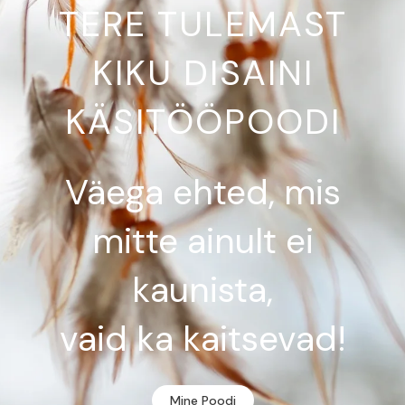
TERE TULEMAST
KIKU DISAINI
KÄSITÖÖPOODI
Väega ehted, mis
mitte ainult ei
kaunista,
vaid ka kaitsevad!
Mine Poodi