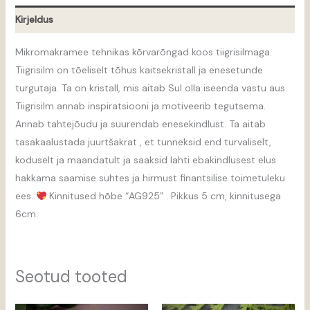
Kirjeldus
Mikromakramee tehnikas kõrvarõngad koos tiigrisilmaga.
Tiigrisilm on tõeliselt tõhus kaitsekristall ja enesetunde
turgutaja. Ta on kristall, mis aitab Sul olla iseenda vastu aus.
Tiigrisilm annab inspiratsiooni ja motiveerib tegutsema.
Annab tahtejõudu ja suurendab enesekindlust. Ta aitab
tasakaalustada juurtšakrat , et tunneksid end turvaliselt,
koduselt ja maandatult ja saaksid lahti ebakindlusest elus
hakkama saamise suhtes ja hirmust finantsilise toimetuleku
ees.
Kinnitused hõbe “AG925” . Pikkus 5 cm, kinnitusega
6cm.
Seotud tooted