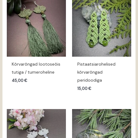
Kõrvarõngad lootoseõis
Pistaatsiarohelised
tutiga / tumeroheline
kõrvarõngad
peridoodiga
45,00
€
15,00
€