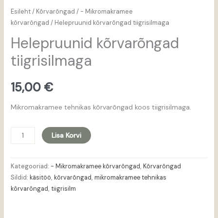
Esileht
/
Kõrvarõngad
/
- Mikromakramee
kõrvarõngad
/ Helepruunid kõrvarõngad tiigrisilmaga
Helepruunid kõrvarõngad
tiigrisilmaga
15,00
€
Mikromakramee tehnikas kõrvarõngad koos tiigrisilmaga.
Lisa Korvi
Kategooriad:
- Mikromakramee kõrvarõngad
,
Kõrvarõngad
Sildid:
käsitöö
,
kõrvarõngad
,
mikromakramee tehnikas
kõrvarõngad
,
tiigrisilm