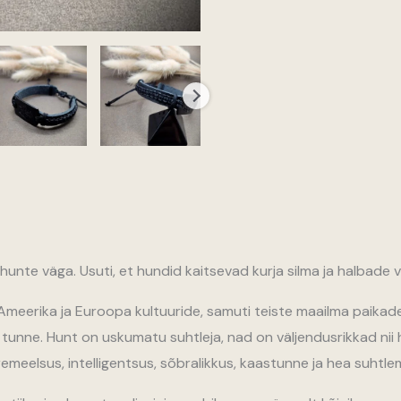
hunte väga. Usuti, et hundid kaitsevad kurja silma ja halbade
meerika ja Euroopa kultuuride, samuti teiste maailma paikad
u tunne. Hunt on uskumatu suhtleja, nad on väljendusrikkad nii hää
meelsus, intelligentsus, sõbralikkus, kaastunne ja hea suhtle