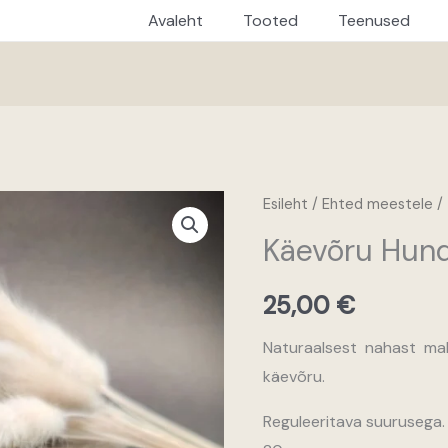
Avaleht
Tooted
Teenused
Esileht
/
Ehted meestele
/
Käevõru Hun
25,00
€
Naturaalsest nahast mak
käevõru.
Reguleeritava suurusega. 