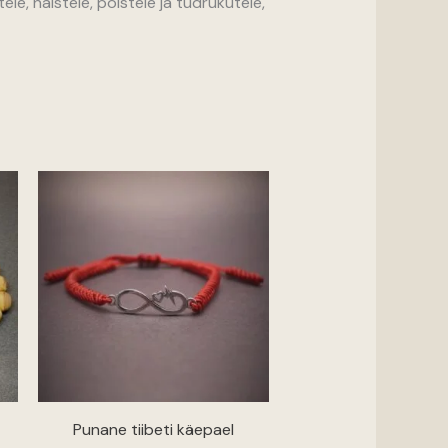
ele, naistele, poistele ja tüdrukutele,
Punane tiibeti käepael