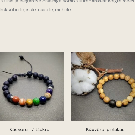
 stiilse ja elegantse disainiga sobib suurepäraselt kõigile meest
uksõbrale, isale, naisele, mehele….
:
Käevõru -7 tšakra
Käevõru-pihlakas