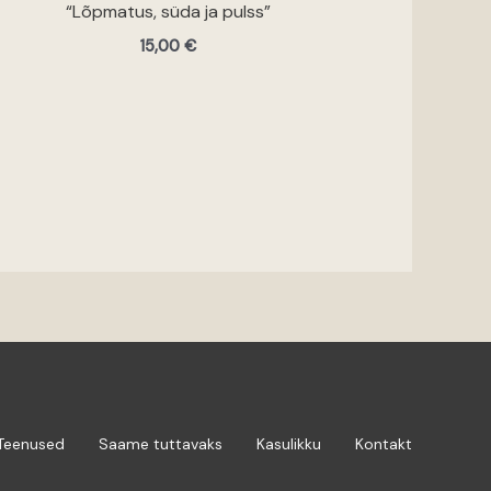
“Lõpmatus, süda ja pulss”
15,00
€
Teenused
Saame tuttavaks
Kasulikku
Kontakt