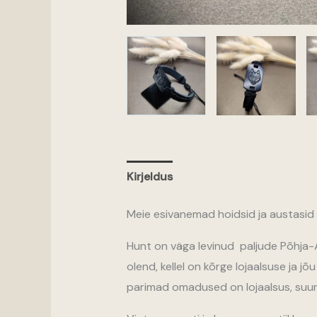
Kirjeldus
Meie esivanemad hoidsid ja austasid 
Hunt on väga levinud paljude Põhja-A
olend, kellel on kõrge lojaalsuse ja jõ
parimad omadused on lojaalsus, suure