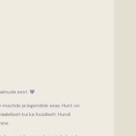
 vaimude eest.
e müütide ja legendide seas. Hunt on
leliselt kui ka füüsiliselt. Hundi
mine.