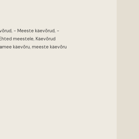
võrud
,
- Meeste käevõrud
,
-
Ehted meestele
,
Käevõrud
amee käevõru
,
meeste käevõru