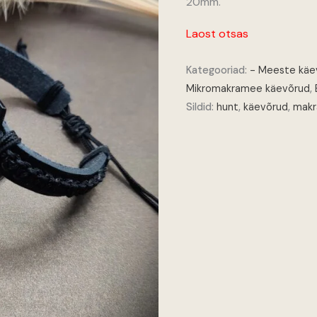
20mm.
Laost otsas
Kategooriad:
- Meeste käe
Mikromakramee käevõrud
,
Sildid:
hunt
,
käevõrud
,
makr