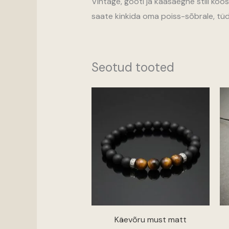
Vintage, gooti ja kaasaegne stiil koos
saate kinkida oma poiss-sõbrale, tüdr
Seotud tooted
Hinnavahemik
18,00 €
kuni
21,00 €
Käevõru must matt