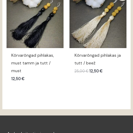
oli:
on:
25,00 €.
12,50 €.
Kõrvarõngad pihlakas,
Kõrvarõngad pihlakas ja
must tamm ja tutt /
tutt / beež
must
25,00
€
12,50
€
12,50
€