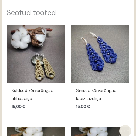
Seotud tooted
Kuldsed kõrvarõngad
Sinised kõrvarõngad
ahhaadiga
lapiz lazuliga
15,00
€
15,00
€
Algne
Praegune
Sale!
hind
hind