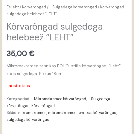
Esileht
/
Kõrvarõngad
/
- Sulgedega kõrvarõngad
/ Kõrvarõngad
sulgedega helebeež “LEHT”
Kõrvarõngad sulgedega
helebeež “LEHT”
35,00
€
Mikromakramee tehnikas BOHO-stiilis kõrvarõngad “Leht”
koos sulgedega. Pikkus 18cm.
Laost otsas
Kategooriad:
- Mikromakramee kõrvarõngad
,
- Sulgedega
kõrvarõngad
,
Kõrvarõngad
Sildid:
mikromakramee
,
mikromakramee tehnikas kõrvarõngad
,
sulgedega kõrvarõngad