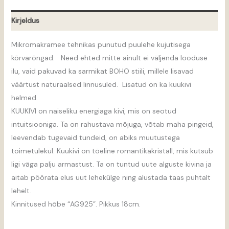
Kirjeldus
Mikromakramee tehnikas punutud puulehe kujutisega
kõrvarõngad. Need ehted mitte ainult ei väljenda looduse
ilu, vaid pakuvad ka sarmikat BOHO stiili, millele lisavad
väärtust naturaalsed linnusuled. Lisatud on ka kuukivi
helmed.
KUUKIVI on naiseliku energiaga kivi, mis on seotud
intuitsiooniga. Ta on rahustava mõjuga, võtab maha pingeid,
leevendab tugevaid tundeid, on abiks muutustega
toimetulekul. Kuukivi on tõeline romantikakristall, mis kutsub
ligi väga palju armastust. Ta on tuntud uute alguste kivina ja
aitab pöörata elus uut lehekülge ning alustada taas puhtalt
lehelt.
Kinnitused hõbe “AG925”. Pikkus 18cm.