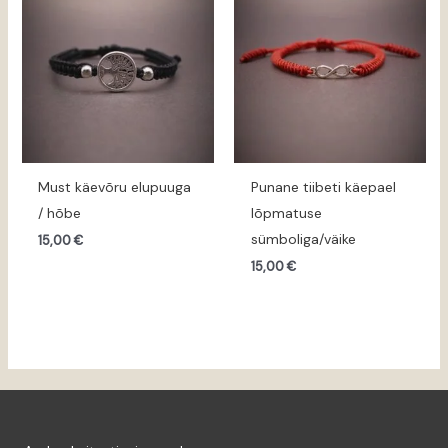
Must käevõru elupuuga
Punane tiibeti käepael
/ hõbe
lõpmatuse
sümboliga/väike
15,00
€
15,00
€