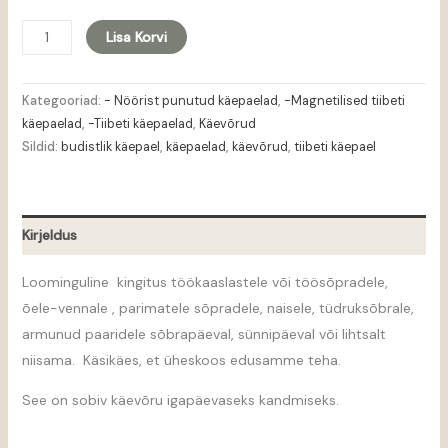
Lisa Korvi
Kategooriad:
- Nöörist punutud käepaelad
,
-Magnetilised tiibeti
käepaelad
,
-Tiibeti käepaelad
,
Käevõrud
Sildid:
budistlik käepael
,
käepaelad
,
käevõrud
,
tiibeti käepael
Kirjeldus
Loominguline kingitus töökaaslastele või töösõpradele,
õele-vennale , parimatele sõpradele, naisele, tüdruksõbrale,
armunud paaridele sõbrapäeval, sünnipäeval või lihtsalt
niisama. Käsikäes, et üheskoos edusamme teha.
See on sobiv käevõru igapäevaseks kandmiseks.