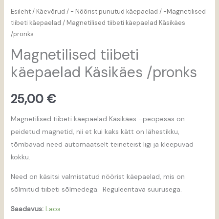
Esileht
/
Käevõrud
/
- Nöörist punutud käepaelad
/
-Magnetilised
tiibeti käepaelad
/ Magnetilised tiibeti käepaelad Käsikäes
/pronks
Magnetilised tiibeti
käepaelad Käsikäes /pronks
25,00
€
Magnetilised tiibeti käepaelad Käsikäes –peopesas on
peidetud magnetid, nii et kui kaks kätt on lähestikku,
tõmbavad need automaatselt teineteist ligi ja kleepuvad
kokku.
Need on käsitsi valmistatud nöörist käepaelad, mis on
sõlmitud tiibeti sõlmedega. Reguleeritava suurusega.
Saadavus:
Laos