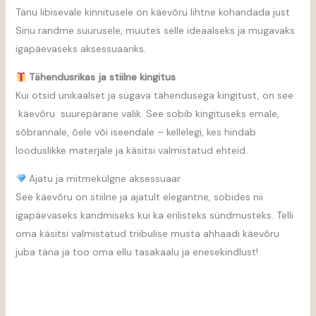
Tänu libisevale kinnitusele on käevõru lihtne kohandada just
Sinu randme suurusele, muutes selle ideaalseks ja mugavaks
igapäevaseks aksessuaariks.
Tähendusrikas ja stiilne kingitus
Kui otsid unikaalset ja sügava tähendusega kingitust, on see
käevõru suurepärane valik. See sobib kingituseks emale,
sõbrannale, õele või iseendale – kellelegi, kes hindab
looduslikke materjale ja käsitsi valmistatud ehteid.
Ajatu ja mitmekülgne aksessuaar
See käevõru on stiilne ja ajatult elegantne, sobides nii
igapäevaseks kandmiseks kui ka erilisteks sündmusteks. Telli
oma käsitsi valmistatud triibulise musta ahhaadi käevõru
juba täna ja too oma ellu tasakaalu ja enesekindlust!