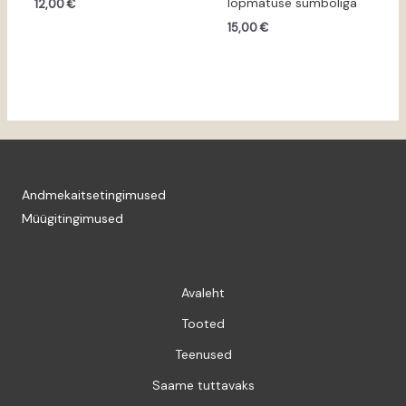
lõpmatuse sümboliga
12,00
€
15,00
€
Andmekaitsetingimused
Müügitingimused
Avaleht
Tooted
Teenused
Saame tuttavaks