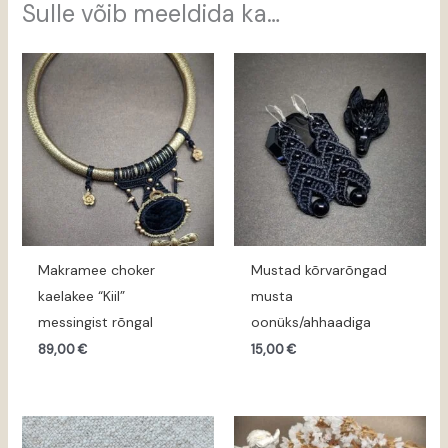
Sulle võib meeldida ka…
Makramee choker
Mustad kõrvarõngad
kaelakee “Kiil”
musta
messingist rõngal
oonüks/ahhaadiga
89,00
€
15,00
€