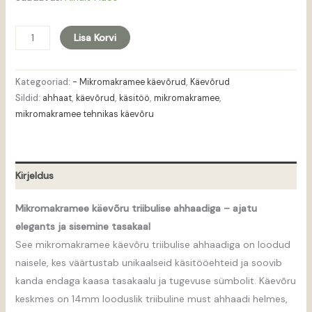
Lisa Korvi
Kategooriad:
- Mikromakramee käevõrud
,
Käevõrud
Sildid:
ahhaat
,
käevõrud
,
käsitöö
,
mikromakramee
,
mikromakramee tehnikas käevõru
Kirjeldus
Mikromakramee käevõru triibulise ahhaadiga – ajatu
elegants ja sisemine tasakaal
See mikromakramee käevõru triibulise ahhaadiga on loodud
naisele, kes väärtustab unikaalseid käsitööehteid ja soovib
kanda endaga kaasa tasakaalu ja tugevuse sümbolit. Käevõru
keskmes on 14mm looduslik triibuline must ahhaadi helmes,