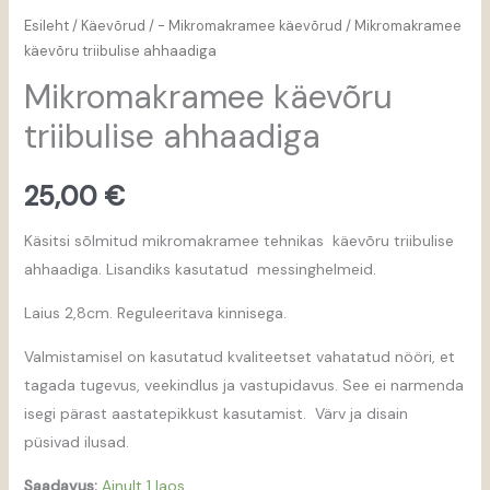
Esileht
/
Käevõrud
/
- Mikromakramee käevõrud
/ Mikromakramee
käevõru triibulise ahhaadiga
Mikromakramee käevõru
triibulise ahhaadiga
25,00
€
Käsitsi sõlmitud mikromakramee tehnikas käevõru triibulise
ahhaadiga. Lisandiks kasutatud messinghelmeid.
Laius 2,8cm. Reguleeritava kinnisega.
Valmistamisel on kasutatud kvaliteetset vahatatud nööri, et
tagada tugevus, veekindlus ja vastupidavus. See ei narmenda
isegi pärast aastatepikkust kasutamist. Värv ja disain
püsivad ilusad.
Saadavus:
Ainult 1 laos