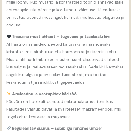
mille loomulikud mustrid ja kontrastsed toonid annavad igale
ehtesaajale isikupärase ja kordumatu välimuse. Täienduseks
on lisatud peened messingist helmed, mis lisavad elegantsi ja
soojust.
Triibuline must ahhaat – tugevuse ja tasakaalu kivi
Ahhaati on sajandeid peetud kaitsvaks ja maandavaks
kristalliks, mis aitab tuua ellu harmooniat ja sisemist rahu.
Musta ahhaadi triibulised mustrid sümboliseerivad eluteed,
kus valgus ja vari eksisteerivad tasakaalus. Seda kivi kantakse
sageli kui julguse ja enesekindluse allikat, mis toetab
keskendumist ja rahulikkust igapäevaelus.
Ainulaadne ja vastupidav käsitöö
Käevõru on hoolikalt punutud mikromakramee tehnikas,
kasutades vastupidavat ja kvaliteetset makrameenööri, mis
tagab ehte kestvuse ja mugavuse.
Reguleeritav suurus – sobib iga randme ümber