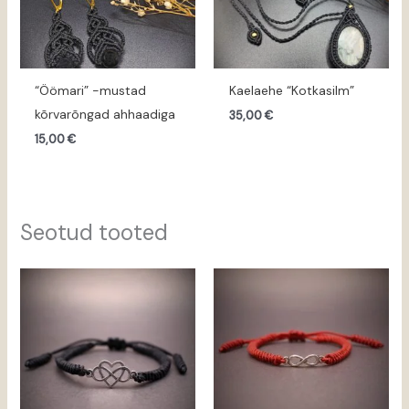
“Öömari” -mustad
Kaelaehe “Kotkasilm”
kõrvarõngad ahhaadiga
35,00
€
15,00
€
Seotud tooted