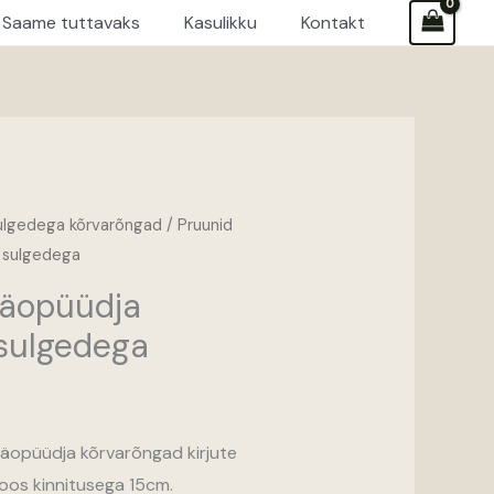
Saame tuttavaks
Kasulikku
Kontakt
ulgedega kõrvarõngad
/ Pruunid
 sulgedega
näopüüdja
sulgedega
näopüüdja kõrvarõngad kirjute
koos kinnitusega 15cm.