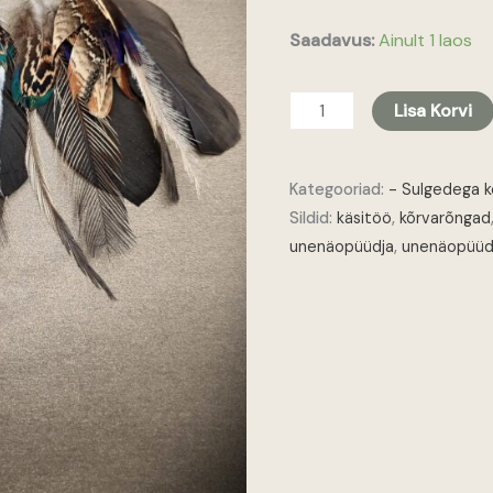
Saadavus:
Ainult 1 laos
Lisa Korvi
Kategooriad:
- Sulgedega 
Sildid:
käsitöö
,
kõrvarõngad
unenäopüüdja
,
unenäopüüd