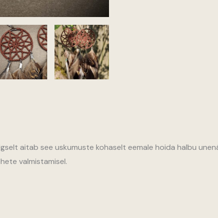
Algselt aitab see uskumuste kohaselt eemale hoida halbu une
hete valmistamisel.