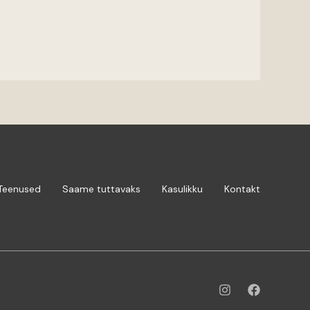
Teenused
Saame tuttavaks
Kasulikku
Kontakt