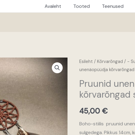
Avaleht
Tooted
Teenused
Pruunid
Esileht
/
Kõrvarõngad
/
- S
unenäopüüdja kõrvarõngad
unenäopüüdja
kõrvarõngad
Pruunid une
sulgedega
kõrvarõngad 
kogus
45,00
€
Boho-stiilis pruunid une
sulgedega. Pikkus 14cm, 