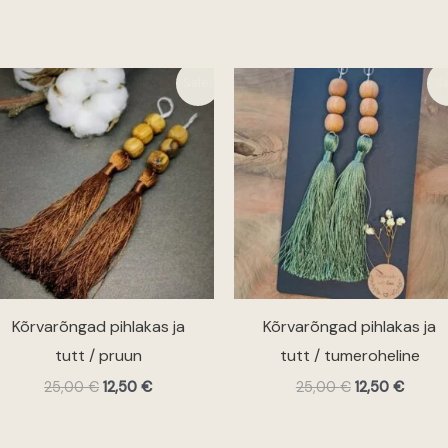
Algne
Praegune
Algne
Praeg
Sale!
Sa
hind
hind
hind
hind
oli:
on:
oli:
on:
25,00 €.
12,50 €.
25,00 €.
12,50 
Kõrvarõngad pihlakas ja
Kõrvarõngad pihlakas ja
tutt / pruun
tutt / tumeroheline
25,00
€
12,50
€
25,00
€
12,50
€