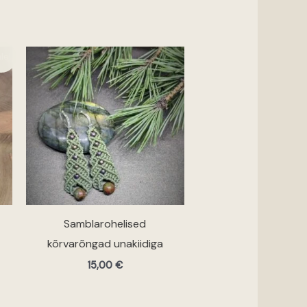
une
le!
€.
Samblarohelised
kõrvarõngad unakiidiga
15,00
€