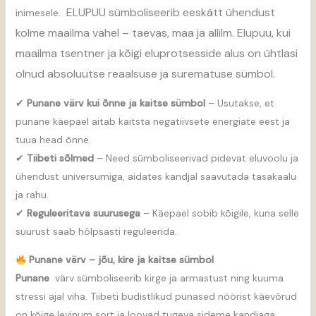
ELUPUU sümboliseerib eeskätt ühendust
inimesele.
kolme maailma vahel – taevas, maa ja allilm. Elupuu, kui
maailma tsentner ja kõigi eluprotsesside alus on ühtlasi
olnud absoluutse reaalsuse ja surematuse sümbol.
✔
Punane värv kui õnne ja kaitse sümbol
– Usutakse, et
punane käepael aitab kaitsta negatiivsete energiate eest ja
tuua head õnne.
✔
Tiibeti sõlmed
– Need sümboliseerivad pidevat eluvoolu ja
ühendust universumiga, aidates kandjal saavutada tasakaalu
ja rahu.
✔
Reguleeritava suurusega
– Käepael sobib kõigile, kuna selle
suurust saab hõlpsasti reguleerida.
Punane värv – jõu, kire ja kaitse sümbol
Punane
värv sümboliseerib kirge ja armastust ning kuuma
stressi ajal viha. Tiibeti budistlikud punased nöörist käevõrud
on kõige levinum sort ja loovad tugeva sideme kandjaga.