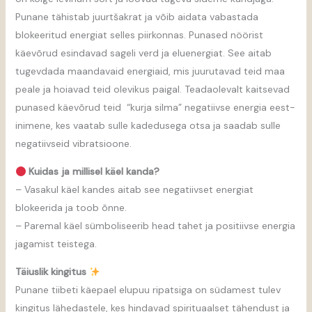
Punane tähistab juurtšakrat ja võib aidata vabastada
blokeeritud energiat selles piirkonnas. Punased nöörist
käevõrud esindavad sageli verd ja eluenergiat. See aitab
tugevdada maandavaid energiaid, mis juurutavad teid maa
peale ja hoiavad teid olevikus paigal. Teadaolevalt kaitsevad
punased käevõrud teid “kurja silma” negatiivse energia eest-
inimene, kes vaatab sulle kadedusega otsa ja saadab sulle
negatiivseid vibratsioone.
Kuidas ja millisel käel kanda?
– Vasakul käel kandes aitab see negatiivset energiat
blokeerida ja toob õnne.
– Paremal käel sümboliseerib head tahet ja positiivse energia
jagamist teistega.
Täiuslik kingitus
Punane tiibeti käepael elupuu ripatsiga on südamest tulev
kingitus lähedastele, kes hindavad spirituaalset tähendust ja