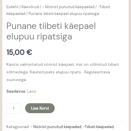
Esileht
/
Käevõrud
/
- Nöörist punutud käepaelad
/
-Tiibeti
käepaelad
/ Punane tiibeti käepael elupuu ripatsiga
Punane tiibeti käepael
elupuu ripatsiga
15,00
€
Käsitsi valmistatud nöörist käepael, mis on sõlmitud tiibeti
sõlmedega. Kaunistuseks elupuu ripats. Reguleeritava
suurusega.
Saadavus:
Laos
Lisa Korvi
Kategooriad:
- Nöörist punutud käepaelad
,
-Tiibeti käepaelad
,