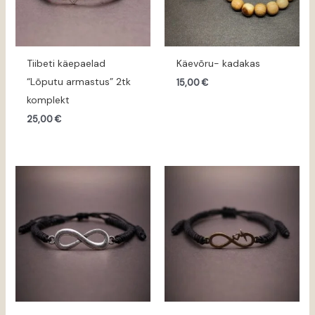
Tiibeti käepaelad
Käevõru- kadakas
“Lõputu armastus” 2tk
15,00
€
komplekt
25,00
€