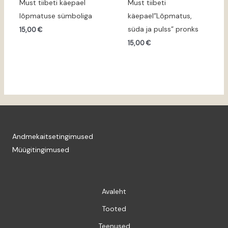
Must tiibeti käepael
Must tiibeti
lõpmatuse sümboliga
käepael”Lõpmatus,
süda ja pulss” pronks
15,00
€
15,00
€
Andmekaitsetingimused
Müügitingimused
Avaleht
Tooted
Teenused