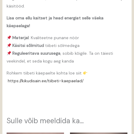
käsitööd.
Lisa oma ellu kaitset ja head energiat selle väeka
käepaelaga!
Materjal
: Kvaliteetne punane nöör
Käsitsi sõlmitud
tiibeti sõlmedega
Reguleeritava suurusega
, sobib kõigile. Ta on täiesti
veekindel, et seda kogu aeg kanda
Rohkem tiibeti käepaelte kohta loe siit
https://kikudisain.ee/tiibeti-kaepaelad/
Sulle võib meeldida ka…