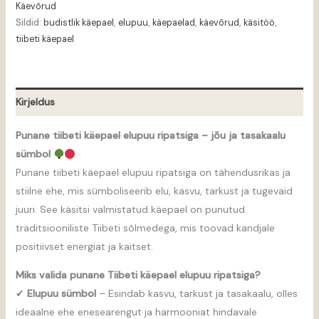
Käevõrud
Sildid:
budistlik käepael
,
elupuu
,
käepaelad
,
käevõrud
,
käsitöö
,
tiibeti käepael
Kirjeldus
Punane tiibeti käepael elupuu ripatsiga – jõu ja tasakaalu
sümbol
Punane tiibeti käepael elupuu ripatsiga on tähendusrikas ja
stiilne ehe, mis sümboliseerib elu, kasvu, tarkust ja tugevaid
juuri. See käsitsi valmistatud käepael on punutud
traditsiooniliste Tiibeti sõlmedega, mis toovad kandjale
positiivset energiat ja kaitset.
Miks valida punane Tiibeti käepael elupuu ripatsiga?
✔
Elupuu sümbol
– Esindab kasvu, tarkust ja tasakaalu, olles
ideaalne ehe enesearengut ja harmooniat hindavale