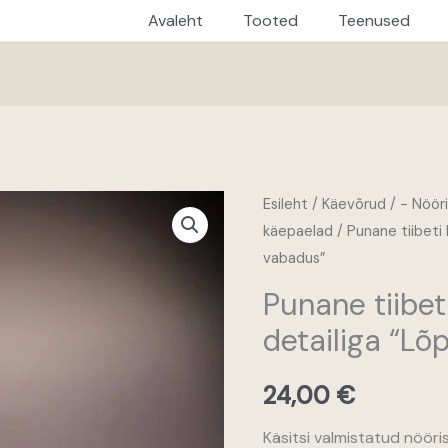
Avaleht
Tooted
Teenused
Esileht
/
Käevõrud
/
- Nöör
käepaelad
/ Punane tiibeti
vabadus”
Punane tiibe
detailiga “L
24,00
€
Käsitsi valmistatud nööris