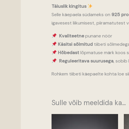
Täiuslik kingitus
Selle käepaela südameks on
925 pro
igavesest liikumisest, piiramatutest 
Kvaliteetne
punane nöör
Käsitsi sõlmitud
tiibeti sõlmedeg
Hõbedast
lõpmatuse märk koos sul
Reguleeritava suurusega
, sobib
Rohkem tiibeti käepaelte kohta loe si
Sulle võib meeldida ka…
Hinnavahemik
15,00 €
kuni