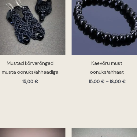
18,00
Mustad kõrvarõngad
Käevõru must
musta oonüks/ahhaadiga
oonüks/ahhaat
15,00
€
15,00
€
–
18,00
€