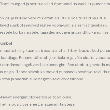
iibeti mungad ja spirituaalsed õpetused usuvad, et punane n
 jõu ja külluse värv, mis aitab ellu tuua positiivseid muutusi.
õlmed sümboliseerivad elutee voolavust ja sisemist tasakaalu.
eestele kui ka naistele, tagades mugava ja paindliku kandmise.
 sümbol
armastust ning kuuma stressi ajal viha. Tiibeti budistlikud pu
 kandjaga. Punane tähistab juurtšakrat ja võib aidata vabasta
 esindavad sageli verd ja eluenergiat. See aitab tugevdada m
kus paigal. Teadaolevalt kaitsevad punased käevõrud teid “kurj
otsa ja saadab sulle negatiivseid vibratsioone.
tiivset energiat blokeerida ja toob õnne.
et ja positiivse energia jagamist teistega.