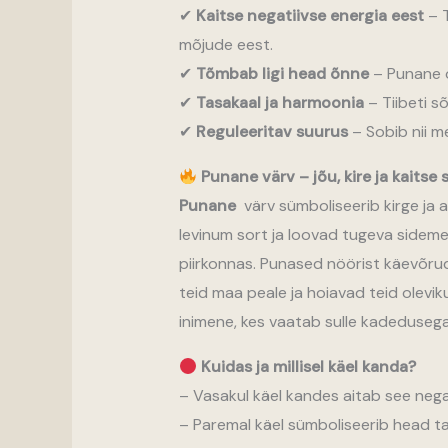
✔
Kaitse negatiivse energia eest
– T
mõjude eest.
✔
Tõmbab ligi head õnne
– Punane on
✔
Tasakaal ja harmoonia
– Tiibeti s
✔
Reguleeritav suurus
– Sobib nii m
Punane värv – jõu, kire ja kaitse
Punane
värv sümboliseerib kirge ja 
levinum sort ja loovad tugeva sideme
piirkonnas. Punased nöörist käevõrud
teid maa peale ja hoiavad teid olevi
inimene, kes vaatab sulle kadedusega 
Kuidas ja millisel käel kanda?
– Vasakul käel kandes aitab see nega
– Paremal käel sümboliseerib head tah