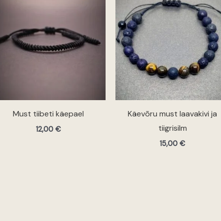
Must tiibeti käepael
Käevõru must laavakivi ja
tiigrisilm
12,00
€
15,00
€