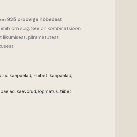
 on
925 prooviga hõbedast
 ehib õrn sulg. See on kombinatsioon,
t liikumisest, piiramatutest
gusest.
nutud käepaelad
,
-Tiibeti käepaelad
,
epaelad
,
käevõrud
,
lõpmatus
,
tiibeti