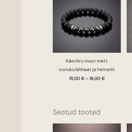
18,00 €
Käevõru must matt
oonüks/ahhaat ja hematiit
15,00
€
–
18,00
€
Seotud tooted