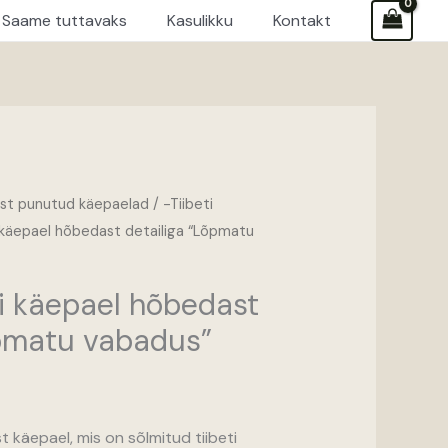
Saame tuttavaks
Kasulikku
Kontakt
ist punutud käepaelad
/
-Tiibeti
 käepael hõbedast detailiga “Lõpmatu
ti käepael hõbedast
õpmatu vabadus”
t käepael, mis on sõlmitud tiibeti