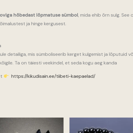
oviga hõbedast lõpmatuse sümbol
, mida ehib õrn sulg. See
võimalustest ja hinge kergusest.
a
e detailiga, mis sümboliseerib kerget kulgemist ja lõputuid võ
 kõigile. Ta on täiesti veekindel, et seda kogu aeg kanda
it
https://kikudisain.ee/tiibeti-kaepaelad/
:
Hinna
15,00
kuni