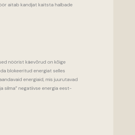
öör aitab kandjat kaitsta halbade
nased nöörist käevõrud on kõige
da blokeeritud energiat selles
aandavaid energiaid, mis juurutavad
a silma” negatiivse energia eest-