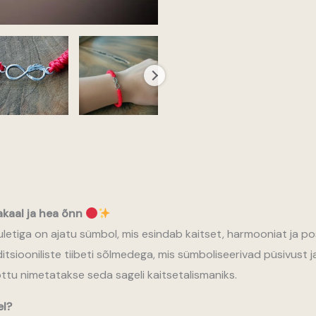
akaal ja hea õnn
tiga on ajatu sümbol, mis esindab kaitset, harmooniat ja posi
itsiooniliste tiibeti sõlmedega, mis sümboliseerivad püsivust 
õttu nimetatakse seda sageli kaitsetalismaniks.
el?