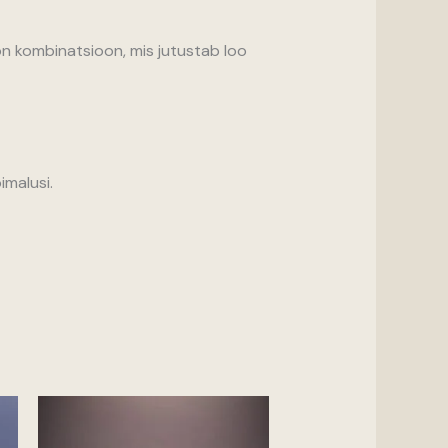
 on kombinatsioon, mis jutustab loo
imalusi.
vahemik:
 €