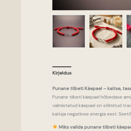
Kirjeldus
Punane tiibeti Käepael – kaitse, tas
Punane tiibeti käepael hõbedase amule
valmistatud käepael on sõlmitud trad
kaitsja negatiivse energia eest. Seet
Miks valida punane tiibeti käepa