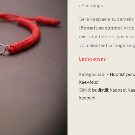
sõlmedega.
Selle käepaela südameks
lõpmatuse sümbol
, mida
mis jutustab loo igaveses
võimalustest ja hinge ker
Laost otsas
Kategooriad:
- Nöörist pu
Käevõrud
Sildid:
budistlik käepael
,
kä
käepael