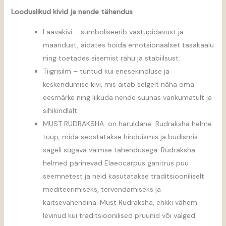
Looduslikud kivid ja nende tähendus
Laavakivi – sümboliseerib vastupidavust ja
maandust, aidates hoida emotsionaalset tasakaalu
ning toetades sisemist rahu ja stabiilsust.
Tiigrisilm – tuntud kui enesekindluse ja
keskendumise kivi, mis aitab selgelt näha oma
eesmärke ning liikuda nende suunas vankumatult ja
sihikindlalt.
MUST RUDRAKSHA on haruldane Rudraksha helme
tüüp, mida seostatakse hinduismis ja budismis
sageli sügava vaimse tähendusega. Rudraksha
helmed pärinevad Elaeocarpus ganitrus puu
seemnetest ja neid kasutatakse traditsiooniliselt
mediteerimiseks, tervendamiseks ja
kaitsevahendina. Must Rudraksha, ehkki vähem
levinud kui traditsioonilised pruunid või valged