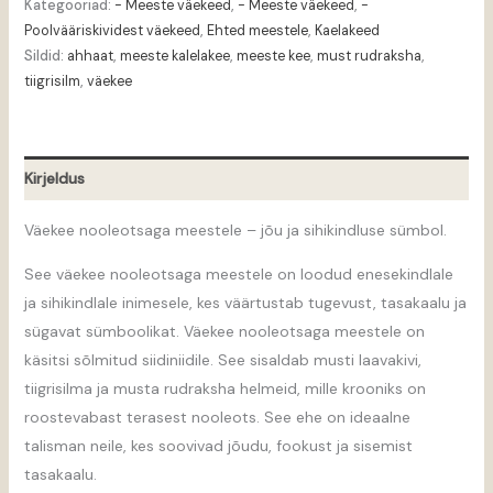
Kategooriad:
- Meeste väekeed
,
- Meeste väekeed
,
-
Poolvääriskividest väekeed
,
Ehted meestele
,
Kaelakeed
Sildid:
ahhaat
,
meeste kalelakee
,
meeste kee
,
must rudraksha
,
tiigrisilm
,
väekee
Kirjeldus
Väekee nooleotsaga meestele – jõu ja sihikindluse sümbol.
See väekee nooleotsaga meestele on loodud enesekindlale
ja sihikindlale inimesele, kes väärtustab tugevust, tasakaalu ja
sügavat sümboolikat. Väekee nooleotsaga meestele on
käsitsi sõlmitud siidiniidile. See sisaldab musti laavakivi,
tiigrisilma ja musta rudraksha helmeid, mille krooniks on
roostevabast terasest nooleots. See ehe on ideaalne
talisman neile, kes soovivad jõudu, fookust ja sisemist
tasakaalu.