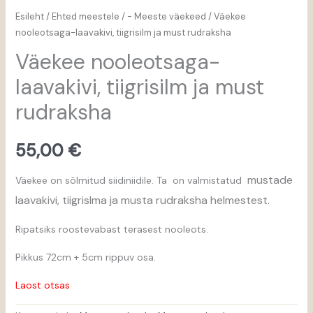
Esileht
/
Ehted meestele
/
- Meeste väekeed
/ Väekee
nooleotsaga-laavakivi, tiigrisilm ja must rudraksha
Väekee nooleotsaga-
laavakivi, tiigrisilm ja must
rudraksha
55,00
€
mustade
Väekee on sõlmitud siidiniidile. Ta on valmistatud
laavakivi, tiigrislma ja musta rudraksha helmestest.
Ripatsiks roostevabast terasest nooleots.
Pikkus 72cm + 5cm rippuv osa.
Laost otsas