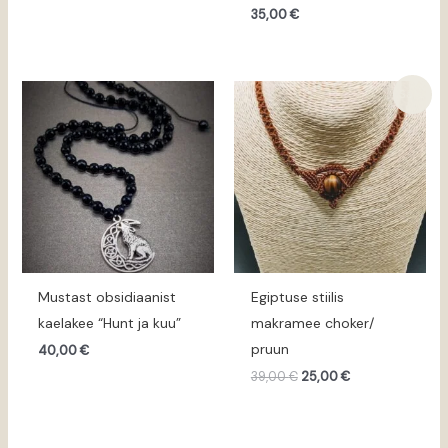
35,00
€
Algne
Praegune
Sale!
hind
hind
oli:
on:
39,00 €.
25,00 €.
Mustast obsidiaanist
Egiptuse stiilis
kaelakee “Hunt ja kuu”
makramee choker/
pruun
40,00
€
39,00
€
25,00
€