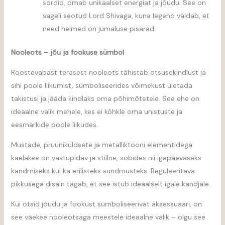
sordid, omab unikaalset energiat ja jõudu. See on
sageli seotud Lord Shivaga, kuna legend väidab, et
need helmed on jumaluse pisarad.
Nooleots – jõu ja fookuse sümbol
Roostevabast terasest nooleots tähistab otsusekindlust ja
sihi poole liikumist, sümboliseerides võimekust ületada
takistusi ja jääda kindlaks oma põhimõtetele. See ehe on
ideaalne valik mehele, kes ei kõhkle oma unistuste ja
eesmärkide poole liikudes.
Mustade, pruunikuldsete ja metalliktooni elementidega
kaelakee on vastupidav ja stiilne, sobides nii igapäevaseks
kandmiseks kui ka erilisteks sündmusteks. Reguleeritava
pikkusega disain tagab, et see istub ideaalselt igale kandjale.
Kui otsid jõudu ja fookust sümboliseerivat aksessuaari, on
see väekee nooleotsaga meestele ideaalne valik – olgu see