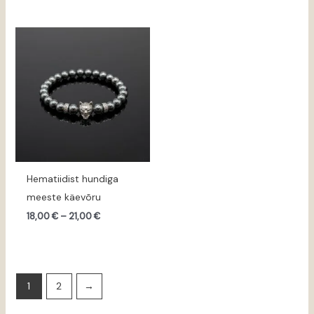
Hinnavahemik:
18,00 €
kuni
21,00 €
Hematiidist hundiga
meeste käevõru
18,00
€
–
21,00
€
1
2
→