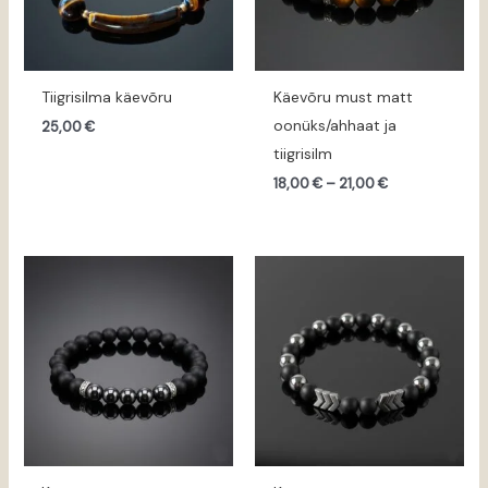
Tiigrisilma käevõru
Käevõru must matt
oonüks/ahhaat ja
25,00
€
tiigrisilm
18,00
€
–
21,00
€
Hinnavahemik:
Hinnavahemik:
15,00 €
18,00 €
kuni
kuni
18,00 €
21,00 €