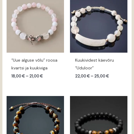
18,00 €
22,00 €
kuni
kuni
21,00 €
25,00 €
“Uue alguse võlu” roosa
Kuukividest käevõru
kvartsi ja kuukiviga
“Uduloor”
18,00
€
–
21,00
€
22,00
€
–
25,00
€
Hinnavahemik:
18,00 €
kuni
21,00 €