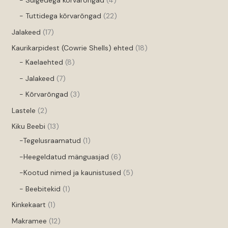
- Tuttidega kõrvarõngad
22
Jalakeed
17
Kaurikarpidest (Cowrie Shells) ehted
18
- Kaelaehted
8
- Jalakeed
7
- Kõrvarõngad
3
Lastele
2
Kiku Beebi
13
-Tegelusraamatud
1
-Heegeldatud mänguasjad
6
-Kootud nimed ja kaunistused
5
- Beebitekid
1
Kinkekaart
1
Makramee
12