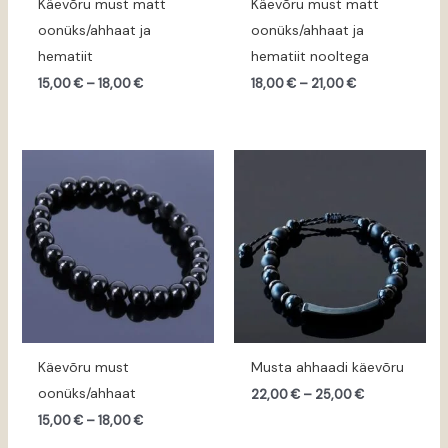
Käevõru must matt
Käevõru must matt
oonüks/ahhaat ja
oonüks/ahhaat ja
hematiit
hematiit nooltega
15,00
€
–
18,00
€
18,00
€
–
21,00
€
Hinnavahemik:
Hinnavahemik
15,00 €
22,00 €
kuni
kuni
18,00 €
25,00 €
Käevõru must
Musta ahhaadi käevõru
oonüks/ahhaat
22,00
€
–
25,00
€
15,00
€
–
18,00
€