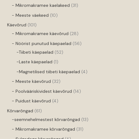
- Mikromakramee kaelakeed
31
- Meeste väekeed
10
Käevõrud
101
- Mikromakramee käevõrud
28
- Nöörist punutud käepaelad
56
-Tiibeti käepaelad
52
-Laste käepaelad
1
-Magnetilised tiibeti käepaelad
4
- Meeste käevõrud
32
- Poolvääriskividest käevõrud
14
- Puidust käevõrud
4
Kõrvarõngad
61
-seemnehelmestest kõrvarõngad
13
- Mikromakramee kõrvarõngad
31
- Sulgedega kõrvarõngad
4