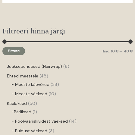
Filtreeri hinna järgi
Filtreeri
Hind:
10 €
—
40 €
Juuksepunutised (Hairwrap)
6
Ehted meestele
48
- Meeste käevõrud
38
- Meeste väekeed
10
Kaelakeed
50
-Pärlikeed
1
- Poolvääriskividest väekeed
14
- Puidust väekeed
3