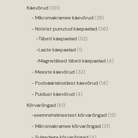
Käevõrud
101
- Mikromakramee käevõrud
28
- Nöörist punutud käepaelad
56
-Tiibeti käepaelad
52
-Laste käepaelad
1
-Magnetilised tiibeti käepaelad
4
- Meeste käevõrud
32
- Poolvääriskividest käevõrud
14
- Puidust käevõrud
4
Kõrvarõngad
61
-seemnehelmestest kõrvarõngad
13
- Mikromakramee kõrvarõngad
31
- Sulgedega kõrvarõngad
4