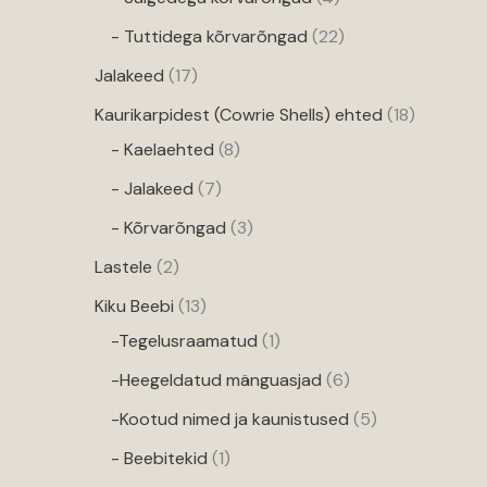
- Tuttidega kõrvarõngad
22
Jalakeed
17
Kaurikarpidest (Cowrie Shells) ehted
18
- Kaelaehted
8
- Jalakeed
7
- Kõrvarõngad
3
Lastele
2
Kiku Beebi
13
-Tegelusraamatud
1
-Heegeldatud mänguasjad
6
-Kootud nimed ja kaunistused
5
- Beebitekid
1