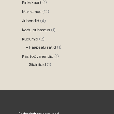
Kinkekaart
1
Makramee
12
Juhendid
4
Kodu puhastus
1
Kudumid
2
- Haapsalu rätid
1
Käsitöövahendid
1
- Siidiniidid
1
Andmekaitsetingimused