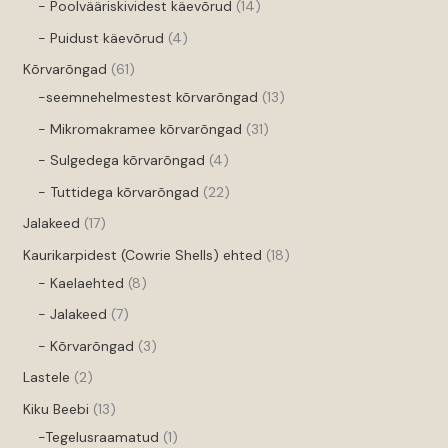
- Poolvääriskividest käevõrud
14
- Puidust käevõrud
4
Kõrvarõngad
61
-seemnehelmestest kõrvarõngad
13
- Mikromakramee kõrvarõngad
31
- Sulgedega kõrvarõngad
4
- Tuttidega kõrvarõngad
22
Jalakeed
17
Kaurikarpidest (Cowrie Shells) ehted
18
- Kaelaehted
8
- Jalakeed
7
- Kõrvarõngad
3
Lastele
2
Kiku Beebi
13
-Tegelusraamatud
1