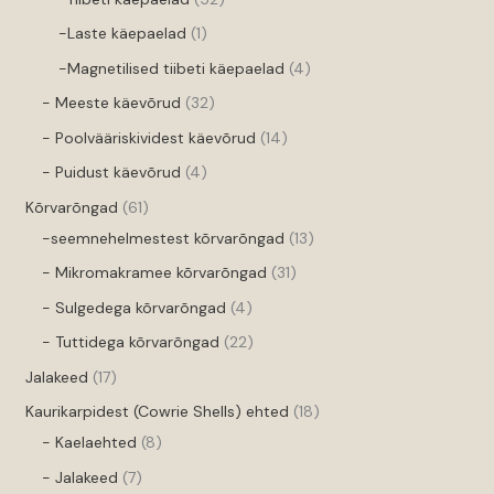
-Laste käepaelad
1
-Magnetilised tiibeti käepaelad
4
- Meeste käevõrud
32
- Poolvääriskividest käevõrud
14
- Puidust käevõrud
4
Kõrvarõngad
61
-seemnehelmestest kõrvarõngad
13
- Mikromakramee kõrvarõngad
31
- Sulgedega kõrvarõngad
4
- Tuttidega kõrvarõngad
22
Jalakeed
17
Kaurikarpidest (Cowrie Shells) ehted
18
- Kaelaehted
8
- Jalakeed
7