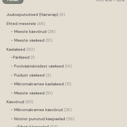
Filtreeri
Hind:
10 €
—
20 €
Juuksepunutised (Hairwrap)
6
Ehted meestele
48
- Meeste käevõrud
38
- Meeste väekeed
10
Kaelakeed
50
-Pärlikeed
1
- Poolvääriskividest väekeed
14
- Puidust väekeed
3
- Mikromakramee kaelakeed
31
- Meeste väekeed
10
Käevõrud
101
- Mikromakramee käevõrud
28
- Nöörist punutud käepaelad
56
-Tiibeti käepaelad
52