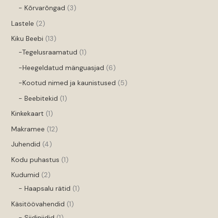
- Kõrvarõngad
3
Lastele
2
Kiku Beebi
13
-Tegelusraamatud
1
-Heegeldatud mänguasjad
6
-Kootud nimed ja kaunistused
5
- Beebitekid
1
Kinkekaart
1
Makramee
12
Juhendid
4
Kodu puhastus
1
Kudumid
2
- Haapsalu rätid
1
Käsitöövahendid
1
- Siidiniidid
1