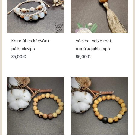
Kolm ühes käevõru
Väekee-valge matt
päiksekiviga
oonüks pihlakaga
35,00
€
65,00
€