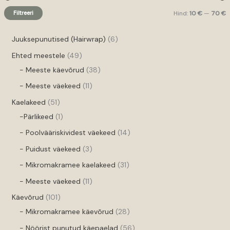
Filtreeri
Hind:
10 €
—
70 €
Juuksepunutised (Hairwrap)
6
Ehted meestele
49
- Meeste käevõrud
38
- Meeste väekeed
11
Kaelakeed
51
-Pärlikeed
1
- Poolvääriskividest väekeed
14
- Puidust väekeed
3
- Mikromakramee kaelakeed
31
- Meeste väekeed
11
Käevõrud
101
- Mikromakramee käevõrud
28
- Nöörist punutud käepaelad
56