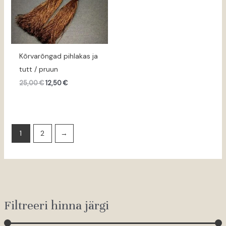
Kõrvarõngad pihlakas ja
tutt / pruun
25,00
€
12,50
€
1
2
→
Filtreeri hinna järgi