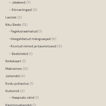
- Jalakeed
7
- Kõrvarõngad
3
Lastele
2
Kiku Beebi
13
-Tegelusraamatud
1
-Heegeldatud mänguasjad
6
-Kootud nimed ja kaunistused
5
- Beebitekid
1
Kinkekaart
1
Makramee
12
Juhendid
4
Kodu puhastus
1
Kudumid
2
- Haapsalu rätid
1
Käsitöövahendid
1