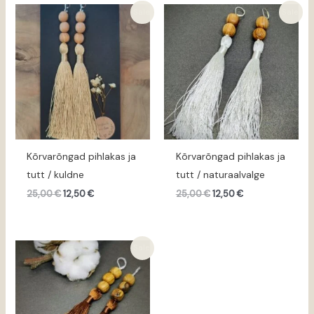
Algne
Praegune
Algne
Praegune
Sale!
Sale!
hind
hind
hind
hind
oli:
on:
oli:
on:
25,00 €.
12,50 €.
25,00 €.
12,50 €.
Kõrvarõngad pihlakas ja
Kõrvarõngad pihlakas ja
tutt / kuldne
tutt / naturaalvalge
25,00
€
12,50
€
25,00
€
12,50
€
Algne
Praegune
Sale!
hind
hind
oli:
on:
25,00 €.
12,50 €.