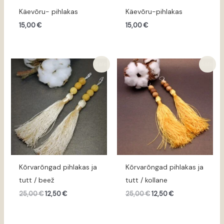
Käevõru- pihlakas
Käevõru-pihlakas
15,00
€
15,00
€
Algne
Praegune
Algne
Praegune
Sale!
Sale!
hind
hind
hind
hind
oli:
on:
oli:
on:
25,00 €.
12,50 €.
25,00 €.
12,50 €.
Kõrvarõngad pihlakas ja
Kõrvarõngad pihlakas ja
tutt / beež
tutt / kollane
25,00
€
12,50
€
25,00
€
12,50
€