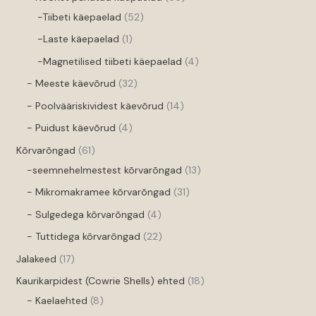
-Tiibeti käepaelad
52
-Laste käepaelad
1
-Magnetilised tiibeti käepaelad
4
- Meeste käevõrud
32
- Poolvääriskividest käevõrud
14
- Puidust käevõrud
4
Kõrvarõngad
61
-seemnehelmestest kõrvarõngad
13
- Mikromakramee kõrvarõngad
31
- Sulgedega kõrvarõngad
4
- Tuttidega kõrvarõngad
22
Jalakeed
17
Kaurikarpidest (Cowrie Shells) ehted
18
- Kaelaehted
8