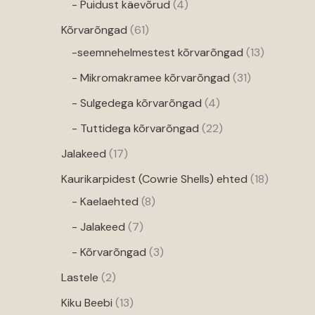
- Puidust käevõrud
4
Kõrvarõngad
61
-seemnehelmestest kõrvarõngad
13
- Mikromakramee kõrvarõngad
31
- Sulgedega kõrvarõngad
4
- Tuttidega kõrvarõngad
22
Jalakeed
17
Kaurikarpidest (Cowrie Shells) ehted
18
- Kaelaehted
8
- Jalakeed
7
- Kõrvarõngad
3
Lastele
2
Kiku Beebi
13