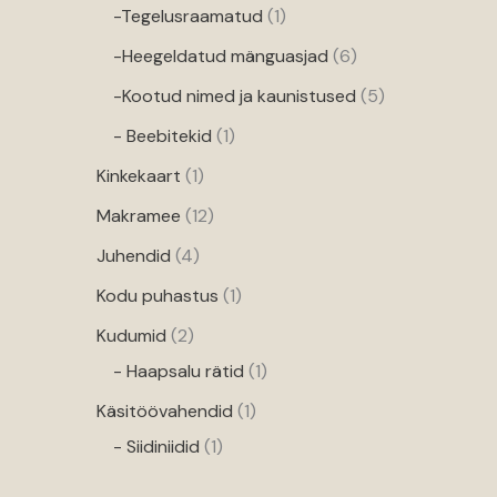
-Tegelusraamatud
1
-Heegeldatud mänguasjad
6
-Kootud nimed ja kaunistused
5
- Beebitekid
1
Kinkekaart
1
Makramee
12
Juhendid
4
Kodu puhastus
1
Kudumid
2
- Haapsalu rätid
1
Käsitöövahendid
1
- Siidiniidid
1