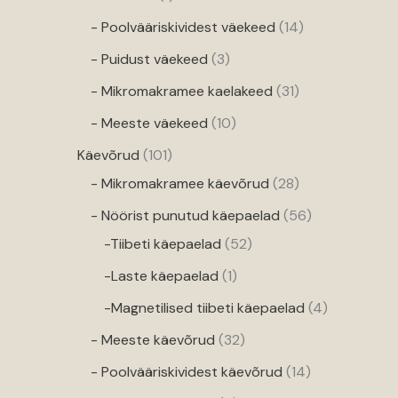
- Poolvääriskividest väekeed
14
d
- Puidust väekeed
3
- Mikromakramee kaelakeed
31
- Meeste väekeed
10
Käevõrud
101
- Mikromakramee käevõrud
28
- Nöörist punutud käepaelad
56
-Tiibeti käepaelad
52
-Laste käepaelad
1
-Magnetilised tiibeti käepaelad
4
- Meeste käevõrud
32
- Poolvääriskividest käevõrud
14