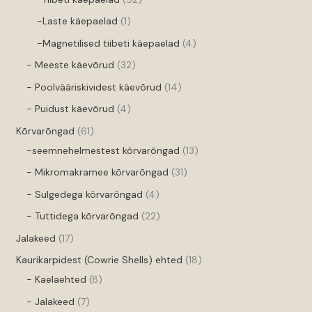
-Laste käepaelad
1
-Magnetilised tiibeti käepaelad
4
- Meeste käevõrud
32
- Poolvääriskividest käevõrud
14
- Puidust käevõrud
4
Kõrvarõngad
61
-seemnehelmestest kõrvarõngad
13
- Mikromakramee kõrvarõngad
31
- Sulgedega kõrvarõngad
4
- Tuttidega kõrvarõngad
22
Jalakeed
17
Kaurikarpidest (Cowrie Shells) ehted
18
- Kaelaehted
8
- Jalakeed
7