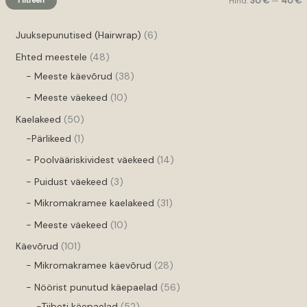
Filtreeri
Hind:
30 €
—
40 €
Juuksepunutised (Hairwrap)
6
Ehted meestele
48
- Meeste käevõrud
38
- Meeste väekeed
10
Kaelakeed
50
-Pärlikeed
1
- Poolvääriskividest väekeed
14
- Puidust väekeed
3
- Mikromakramee kaelakeed
31
- Meeste väekeed
10
Käevõrud
101
- Mikromakramee käevõrud
28
- Nöörist punutud käepaelad
56
-Tiibeti käepaelad
52