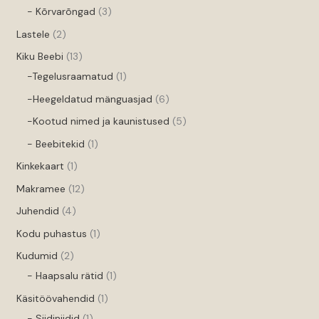
- Kõrvarõngad
3
Lastele
2
Kiku Beebi
13
-Tegelusraamatud
1
-Heegeldatud mänguasjad
6
-Kootud nimed ja kaunistused
5
- Beebitekid
1
Kinkekaart
1
Makramee
12
Juhendid
4
Kodu puhastus
1
Kudumid
2
- Haapsalu rätid
1
Käsitöövahendid
1
- Siidiniidid
1