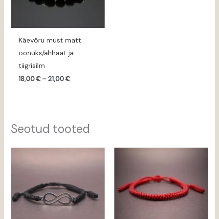
Käevõru must matt
oonüks/ahhaat ja
tiigrisilm
18,00
€
–
21,00
€
Seotud tooted