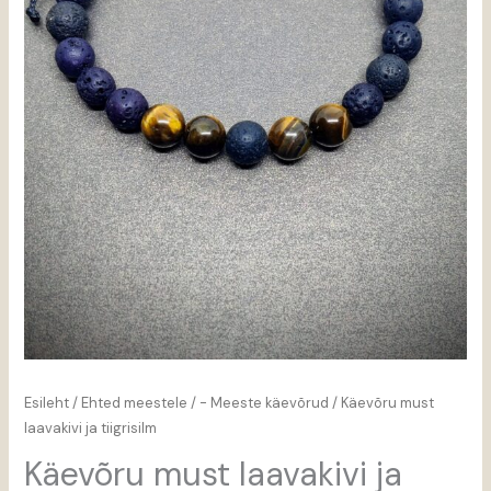
Esileht
/
Ehted meestele
/
- Meeste käevõrud
/ Käevõru must
laavakivi ja tiigrisilm
Käevõru must laavakivi ja