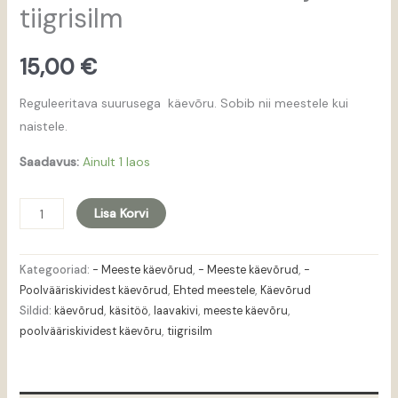
tiigrisilm
15,00
€
Reguleeritava suurusega käevõru. Sobib nii meestele kui
naistele.
Saadavus:
Ainult 1 laos
Lisa Korvi
Kategooriad:
- Meeste käevõrud
,
- Meeste käevõrud
,
-
Poolvääriskividest käevõrud
,
Ehted meestele
,
Käevõrud
Sildid:
käevõrud
,
käsitöö
,
laavakivi
,
meeste käevõru
,
poolvääriskividest käevõru
,
tiigrisilm