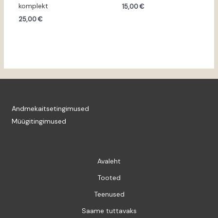
komplekt
15,00
€
25,00
€
Andmekaitsetingimused
Müügitingimused
Avaleht
Tooted
Teenused
Saame tuttavaks