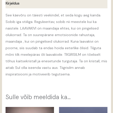
Kirjeldus
See käevõru on täiesti veekindel, et seda kogu aeg kanda.
Sobib iga stiiliga. Reguleeritav, sobib nii meestele kui ka
naistele. LAAVAKIVI on maandaja ehtes, kui on pingelised
olukorrad. Ta on suurepärane emotsioonide rahustaja,
maandaja , kui on pingelised olukorrad. Kuna laavakivi on
poorne, siis suudab ta endas hoida eeterlike õlisid. Tilguta
mõni tilk meelepäras õli laavakivile. TIIGRISILM on tõeliselt
tõhus kaitsekristall ja enesetunde turgutaja. Ta on kristall, mis
aitab Sul olla iseenda vastu aus. Tiigrisilm annab
inspiratsiooni ja motiveerib tegutsema.
Sulle võib meeldida ka…
Hinnavahemik:
15,00 €