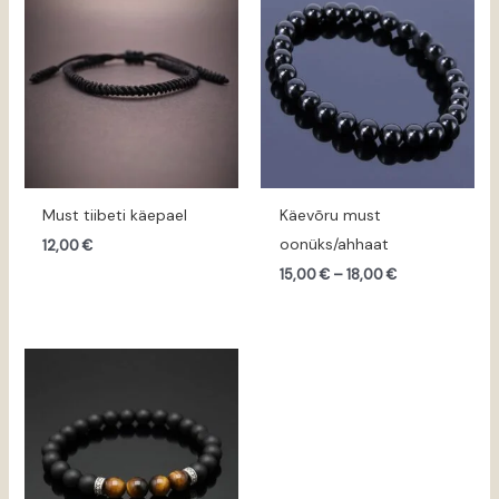
kuni
18,00 €
Must tiibeti käepael
Käevõru must
oonüks/ahhaat
12,00
€
15,00
€
–
18,00
€
Hinnavahemik:
18,00 €
kuni
21,00 €