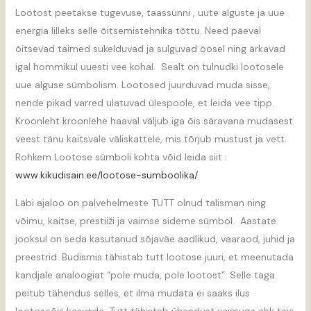
Lootost peetakse tugevuse, taassünni , uute alguste ja uue
energia lilleks selle õitsemistehnika tõttu.
Need
päeval
õitsevad
taimed
sukelduvad
ja
sulguvad
öösel
ning
ärkavad
igal
hommikul
uuesti
vee
kohal
.
Sealt on tulnudki lootosele
uue alguse sümbolism.
Lootosed
juurduvad
muda
sisse
,
nende
pikad
varred
ulatuvad
ülespoole
, et
leida
vee
tipp
.
Kroonleht
kroonlehe
haaval
väljub
iga õis säravana
mudasest
veest
tänu
kaitsvale
väliskattele
, mis
tõrjub
mustust
ja
vett
.
Rohkem Lootose sümboli kohta võid leida siit :
www.kikudisain.ee/lootose-sumboolika/
Läbi ajaloo on palvehelmeste TUTT olnud talisman ning
võimu, kaitse, prestiiži ja vaimse sideme sümbol. Aastate
jooksul on seda kasutanud sõjaväe aadlikud, vaaraod, juhid ja
preestrid. Budismis tähistab tutt lootose juuri, et meenutada
kandjale analoogiat “pole muda, pole lootost”. Selle taga
peitub tähendus selles, et ilma mudata ei saaks ilus