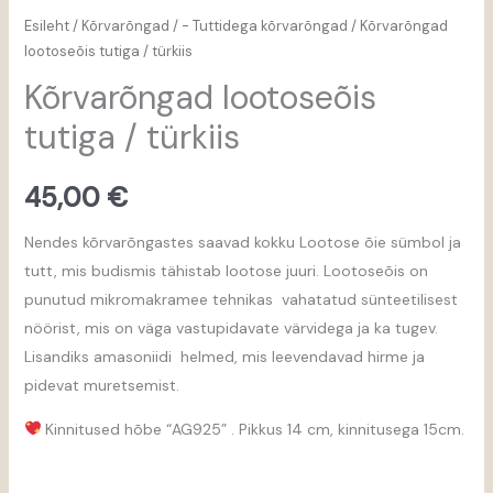
Esileht
/
Kõrvarõngad
/
- Tuttidega kõrvarõngad
/ Kõrvarõngad
lootoseõis tutiga / türkiis
Kõrvarõngad lootoseõis
tutiga / türkiis
45,00
€
Nendes kõrvarõngastes saavad kokku Lootose õie sümbol ja
tutt, mis budismis tähistab lootose juuri. Lootoseõis on
punutud mikromakramee tehnikas vahatatud sünteetilisest
nöörist, mis on väga vastupidavate värvidega ja ka tugev.
Lisandiks amasoniidi helmed, mis leevendavad hirme ja
pidevat muretsemist.
Kinnitused hõbe “AG925” . Pikkus 14 cm, kinnitusega 15cm.