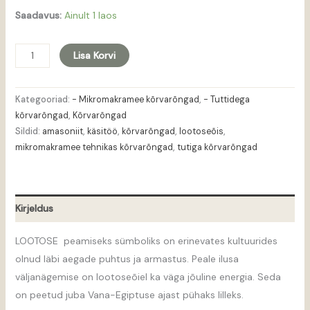
Saadavus:
Ainult 1 laos
Lisa Korvi
Kategooriad:
- Mikromakramee kõrvarõngad
,
- Tuttidega
kõrvarõngad
,
Kõrvarõngad
Sildid:
amasoniit
,
käsitöö
,
kõrvarõngad
,
lootoseõis
,
mikromakramee tehnikas kõrvarõngad
,
tutiga kõrvarõngad
Kirjeldus
LOOTOSE peamiseks sümboliks on erinevates kultuurides
olnud läbi aegade puhtus ja armastus. Peale ilusa
väljanägemise on lootoseõiel ka väga jõuline energia. Seda
on peetud juba Vana-Egiptuse ajast pühaks lilleks.