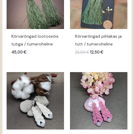
Kõrvarõngad lootoseõis
Kõrvarõngad pihlakas ja
tutiga / tumeroheline
tutt / tumeroheline
45,00
€
25,00
€
12,50
€