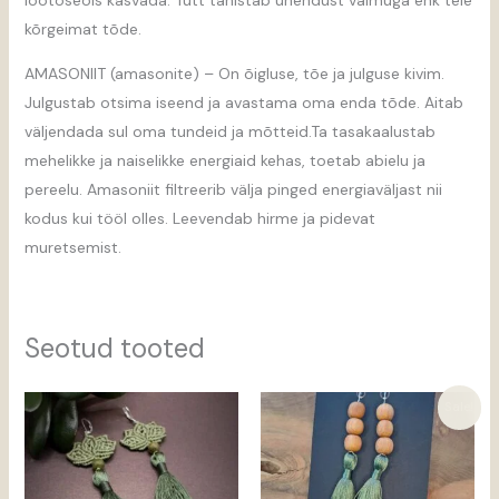
lootoseõis kasvada. Tutt tähistab ühendust vaimuga ehk teie
kõrgeimat tõde.
AMASONIIT (amasonite) – On õigluse, tõe ja julguse kivim.
Julgustab otsima iseend ja avastama oma enda tõde. Aitab
väljendada sul oma tundeid ja mõtteid.Ta tasakaalustab
mehelikke ja naiselikke energiaid kehas, toetab abielu ja
pereelu. Amasoniit filtreerib välja pinged energiaväljast nii
kodus kui tööl olles. Leevendab hirme ja pidevat
muretsemist.
Seotud tooted
Algne
Praegune
Sale!
hind
hind
oli:
on:
25,00 €.
12,50 €.