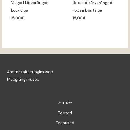
Valged kõrvarõngad
Roosad kõrvarõngad
kuukiviga
roosa kvartsiga
15,00
€
15,00
€
Andmekaitsetingimused
Müügitingimused
Avaleht
Tooted
Teenused