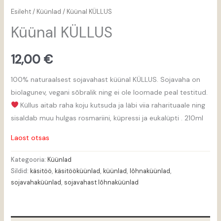
Esileht
/
Küünlad
/ Küünal KÜLLUS
Küünal KÜLLUS
12,00
€
100% naturaalsest sojavahast küünal KÜLLUS. Sojavaha on
biolagunev, vegani sõbralik ning ei ole loomade peal testitud.
Küllus aitab raha koju kutsuda ja läbi viia raharituaale ning
sisaldab muu hulgas rosmariini, küpressi ja eukalüpti . 210ml
Laost otsas
Kategooria:
Küünlad
Sildid:
käsitöö
,
käsitööküünlad
,
küünlad
,
lõhnaküünlad
,
sojavahaküünlad
,
sojavahast lõhnaküünlad