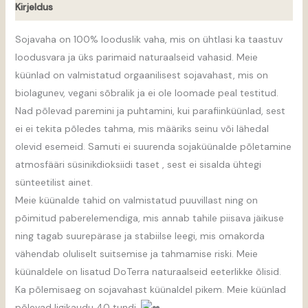
Kirjeldus
Sojavaha on 100% looduslik vaha, mis on ühtlasi ka taastuv
loodusvara ja üks parimaid naturaalseid vahasid. Meie
küünlad on valmistatud orgaanilisest sojavahast, mis on
biolagunev, vegani sõbralik ja ei ole loomade peal testitud.
Nad põlevad paremini ja puhtamini, kui parafiinküünlad, sest
ei ei tekita põledes tahma, mis määriks seinu või lähedal
olevid esemeid. Samuti ei suurenda sojaküünalde põletamine
atmosfääri süsinikdioksiidi taset , sest ei sisalda ühtegi
sünteetilist ainet.
Meie küünalde tahid on valmistatud puuvillast ning on
põimitud paberelemendiga, mis annab tahile piisava jäikuse
ning tagab suurepärase ja stabiilse leegi, mis omakorda
vähendab oluliselt suitsemise ja tahmamise riski. Meie
küünaldele on lisatud DoTerra naturaalseid eeterlikke õlisid.
Ka põlemisaeg on sojavahast küünaldel pikem. Meie küünlad
põlevad ligikaudu 40 tundi.