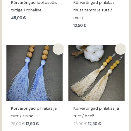
Kõrvarõngad lootoseõis
Kõrvarõngad pihlakas,
tutiga / roheline
must tamm ja tutt /
must
45,00
€
12,50
€
Algne
Praegune
Algne
Praegune
Sale!
Sale!
hind
hind
hind
hind
oli:
on:
oli:
on:
25,00 €.
12,50 €.
25,00 €.
12,50 €.
Kõrvarõngad pihlakas ja
Kõrvarõngad pihlakas ja
tutt / sinine
tutt / beež
25,00
€
12,50
€
25,00
€
12,50
€