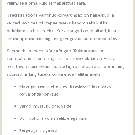
välimusele õrna, kuid silmapaistvat sära.
Need käsitööna valminud kõrvarõngad on naiselikud ja
kerged, sobides nii igapäevaseks kandmiseks kui ka
pidulikemaks hetkedeks. Kõrvarõngad on õhulised, kaunilt
liikuva rippuva disainiga ning mugavad kanda terve päeva.
Seemnehelmestest kõrvarõngad “
Kuldne sära
” on
suurepärane täiendus iga naise ehtekollektsiooni – nad
rõhutavad naiselikkust, lisavad igale riietusele iseloomu ning
sobivad nii kingituseks kui ka enda hellitamiseks.
Materjal: seemnehelmed, Beadalon® leverback
kõrvarõnga konksud
Värvid: must, kuldne, valge
Stiil: boho-šikk, naiselik, elegantne
Kerged ja mugavad