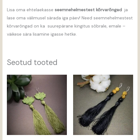
Lisa oma ehtelaekasse
seemnehelmestest kõrvarõngad
ja
lase oma välimusel särada iga päev! Need seemnehelmestest
kõrvarõngad on ka suurepärane kingitus sõbrale, emale –
väikese sära lisamine igasse hetke.
Seotud tooted