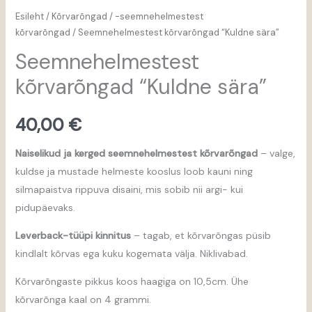
Esileht
/
Kõrvarõngad
/
-seemnehelmestest
kõrvarõngad
/ Seemnehelmestest kõrvarõngad “Kuldne sära”
Seemnehelmestest
kõrvarõngad “Kuldne sära”
40,00
€
Naiselikud ja kerged seemnehelmestest kõrvarõngad
– valge,
kuldse ja mustade helmeste kooslus loob kauni ning
silmapaistva rippuva disaini, mis sobib nii argi- kui
pidupäevaks.
Leverback-tüüpi kinnitus
– tagab, et kõrvarõngas püsib
kindlalt kõrvas ega kuku kogemata välja. Niklivabad.
Kõrvarõngaste pikkus koos haagiga on 10,5cm. Ühe
kõrvarõnga kaal on 4 grammi.