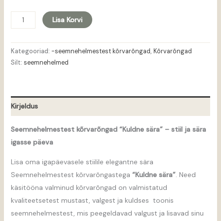
Lisa Korvi
Kategooriad:
-seemnehelmestest kõrvarõngad
,
Kõrvarõngad
Silt:
seemnehelmed
Kirjeldus
Seemnehelmestest kõrvarõngad “Kuldne sära” – stiil ja sära
igasse päeva
Lisa oma igapäevasele stiilile elegantne sära
Seemnehelmestest kõrvarõngastega
“Kuldne sära”
. Need
käsitööna valminud kõrvarõngad on valmistatud
kvaliteetsetest mustast, valgest ja kuldses toonis
seemnehelmestest, mis peegeldavad valgust ja lisavad sinu