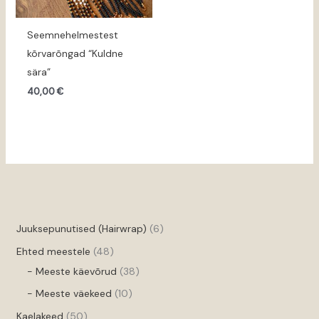
Seemnehelmestest
kõrvarõngad “Kuldne
sära”
40,00
€
Juuksepunutised (Hairwrap)
6
Ehted meestele
48
- Meeste käevõrud
38
- Meeste väekeed
10
Kaelakeed
50