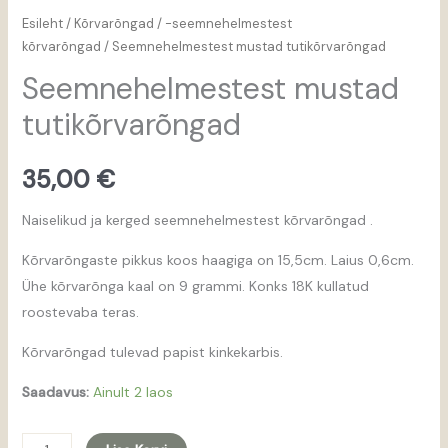
Esileht
/
Kõrvarõngad
/
-seemnehelmestest
kõrvarõngad
/ Seemnehelmestest mustad tutikõrvarõngad
Seemnehelmestest mustad
tutikõrvarõngad
35,00
€
Naiselikud ja kerged seemnehelmestest kõrvarõngad .
Kõrvarõngaste pikkus koos haagiga on 15,5cm. Laius 0,6cm.
Ühe kõrvarõnga kaal on 9 grammi. Konks 18K kullatud
roostevaba teras.
Kõrvarõngad tulevad papist kinkekarbis.
Saadavus:
Ainult 2 laos