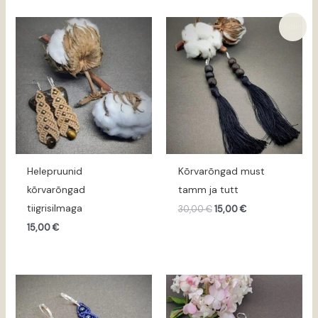
Algne
Praegune
Sale!
hind
hind
oli:
on:
30,00 €.
15,00 €.
Helepruunid
Kõrvarõngad must
kõrvarõngad
tamm ja tutt
tiigrisilmaga
30,00
€
15,00
€
15,00
€