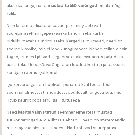
aksessuaariga, need
mustad tutikõrvarõngad
on alati õige
valik.
Nende õrn pärlisära püüavad pilke ning sobivad
suurepäraselt nii igapäevaseks kandmiseks kui ka
pidulikumateks sündmusteks. Kerged ja mugavad, need on
tõeline klassika, mis ei lähe kunagi moest. Nende stiilne disain
tagab, et need jäävad elegantseks aksessuaariks paljudeks
aastateks. Need kõrvarõngad on loodud kestma ja pakkuma
kandjale rõõmu igal korral.
Iga kõrvarõngas on hoolikalt punutud kvaliteetsetest
seemnehelmestest moodustades ilusalt langeva tuti, mis
liigub kaunilt koos sinu iga liigutusega.
Need
käsitsi valmistatud
seemnehelmestest mustad
tutikõrvarõngad ei ole lihtsalt ehted – need on statemendid,
mis räägivad sinu stiilitundest. Nad sobivad suurepäraselt