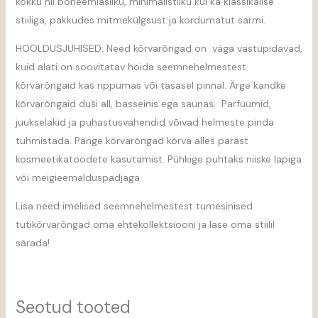
kokku nii boheemlasliku, minimalistliku kui ka klassikalise
stiiliga, pakkudes mitmekülgsust ja kordumatut sarmi.
HOOLDUSJUHISED: Need kõrvarõngad on väga vastupidavad,
kuid alati on soovitatav hoida seemnehelmestest
kõrvarõngaid kas rippumas või tasasel pinnal. Ärge kandke
kõrvarõngaid duši all, basseinis ega saunas. Parfüümid,
juukselakid ja puhastusvahendid võivad helmeste pinda
tuhmistada. Pange kõrvarõngad kõrva alles pärast
kosmeetikatoodete kasutamist. Pühkige puhtaks niiske lapiga
või meigieemalduspadjaga.
Lisa need imelised seemnehelmestest tumesinised
tutikõrvarõngad oma ehtekollektsiooni ja lase oma stiilil
särada!
Seotud tooted