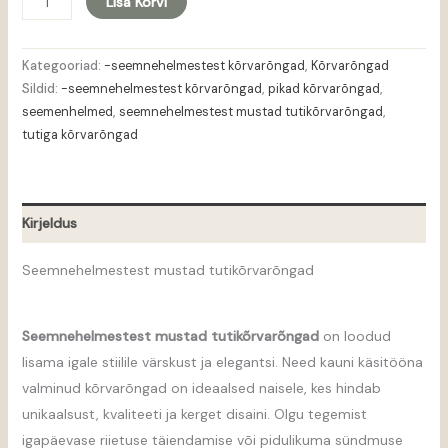
Lisa Korvi
Kategooriad:
-seemnehelmestest kõrvarõngad
,
Kõrvarõngad
Sildid:
-seemnehelmestest kõrvarõngad
,
pikad kõrvarõngad
,
seemenhelmed
,
seemnehelmestest mustad tutikõrvarõngad
,
tutiga kõrvarõngad
Kirjeldus
Seemnehelmestest mustad tutikõrvarõngad
Seemnehelmestest mustad tutikõrvarõngad
on loodud
lisama igale stiilile värskust ja elegantsi. Need kauni käsitööna
valminud kõrvarõngad on ideaalsed naisele, kes hindab
unikaalsust, kvaliteeti ja kerget disaini. Olgu tegemist
igapäevase riietuse täiendamise või pidulikuma sündmuse