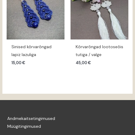
Sinised kõrvarõngad
Kõrvarõngad lootoseõis
lapiz lazuliga
tutiga / valge
15,00
€
45,00
€
Andmekaitsetingimused
Müügitingimused