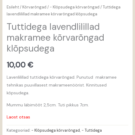
Esileht
/
Kõrvarõngad
/
- Klõpsudega kõrvarõngad
/ Tuttidega
lavendlilillad makramee kõrvarõngad klõpsudega
Tuttidega lavendlilillad
makramee kõrvarõngad
klõpsudega
10,00
€
Lavenlilillad tuttidega kõrvarõngad. Punutud makramee
tehnikas puuvillasest makrameenöörist. Kinnitused
kõpsudega.
Mummu läbimõõt 2,5cm. Tuti pikkus 7cm.
Laost otsas
Kategooriad:
- Klõpsudega kõrvarõngad
,
- Tuttidega