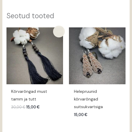
Seotud tooted
Algne
Praegune
Sale!
hind
hind
oli:
on:
30,00 €.
15,00 €.
Kõrvarõngad must
Helepruunid
tamm ja tutt
kõrvarõngad
suitsukvartsiga
30,00
€
15,00
€
15,00
€