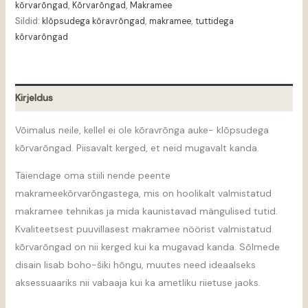
kõrvarõngad
,
Kõrvarõngad
,
Makramee
Sildid:
klõpsudega kõravrõngad
,
makramee
,
tuttidega
kõrvarõngad
Kirjeldus
Võimalus neile, kellel ei ole kõravrõnga auke- klõpsudega
kõrvarõngad. Piisavalt kerged, et neid mugavalt kanda.
Täiendage oma stiili nende peente
makrameekõrvarõngastega, mis on hoolikalt valmistatud
makramee tehnikas ja mida kaunistavad mängulised tutid.
Kvaliteetsest puuvillasest makramee nöörist valmistatud
kõrvarõngad on nii kerged kui ka mugavad kanda. Sõlmede
disain lisab boho-šiki hõngu, muutes need ideaalseks
aksessuaariks nii vabaaja kui ka ametliku riietuse jaoks.