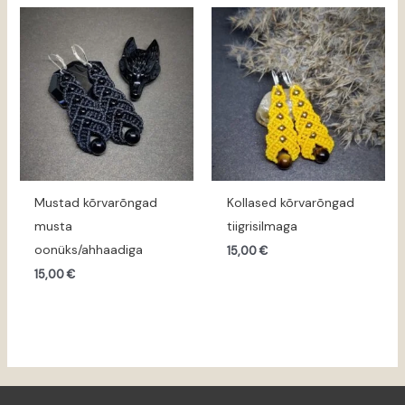
Mustad kõrvarõngad
Kollased kõrvarõngad
musta
tiigrisilmaga
oonüks/ahhaadiga
15,00
€
15,00
€