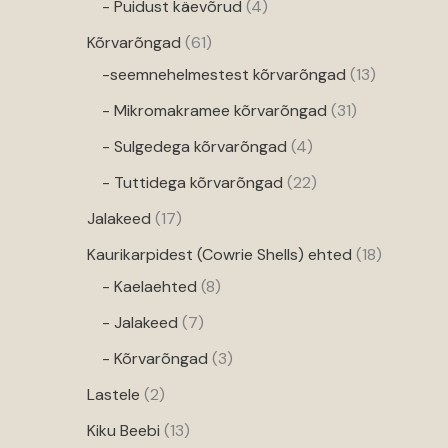
- Puidust käevõrud
4
Kõrvarõngad
61
-seemnehelmestest kõrvarõngad
13
- Mikromakramee kõrvarõngad
31
- Sulgedega kõrvarõngad
4
- Tuttidega kõrvarõngad
22
Jalakeed
17
Kaurikarpidest (Cowrie Shells) ehted
18
- Kaelaehted
8
- Jalakeed
7
- Kõrvarõngad
3
Lastele
2
Kiku Beebi
13