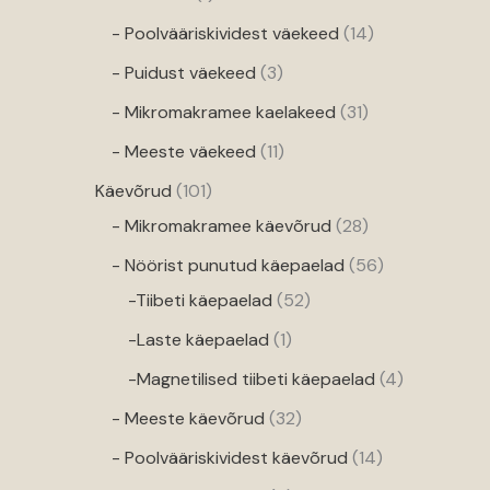
- Poolvääriskividest väekeed
14
d
- Puidust väekeed
3
- Mikromakramee kaelakeed
31
- Meeste väekeed
11
Käevõrud
101
- Mikromakramee käevõrud
28
- Nöörist punutud käepaelad
56
-Tiibeti käepaelad
52
-Laste käepaelad
1
-Magnetilised tiibeti käepaelad
4
- Meeste käevõrud
32
- Poolvääriskividest käevõrud
14