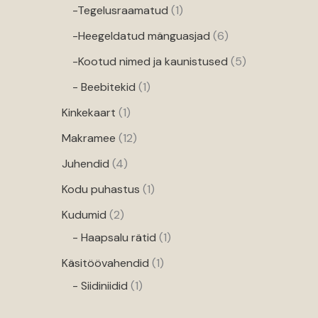
-Tegelusraamatud
1
-Heegeldatud mänguasjad
6
-Kootud nimed ja kaunistused
5
- Beebitekid
1
Kinkekaart
1
Makramee
12
Juhendid
4
Kodu puhastus
1
Kudumid
2
- Haapsalu rätid
1
Käsitöövahendid
1
- Siidiniidid
1