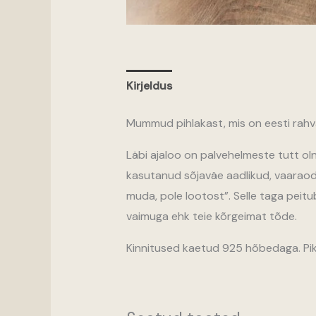
Kirjeldus
Mummud pihlakast, mis on eesti rahv
Läbi ajaloo on palvehelmeste tutt oln
kasutanud sõjaväe aadlikud, vaaraod, 
muda, pole lootost”. Selle taga peitu
vaimuga ehk teie kõrgeimat tõde.
Kinnitused kaetud 925 hõbedaga. Pi