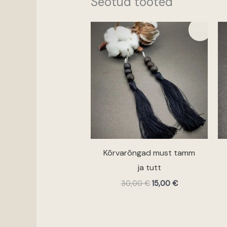
Seotud tooted
Algne
Praegune
Sale!
hind
hind
oli:
on:
30,00 €.
15,00 €.
Kõrvarõngad must tamm
ja tutt
30,00
€
15,00
€