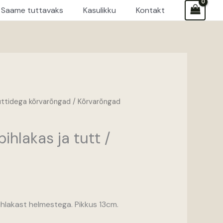
Saame tuttavaks
Kasulikku
Kontakt
uttidega kõrvarõngad
/ Kõrvarõngad
Praegune
hind
ihlakas ja tutt /
on:
.
12,50 €.
hlakast helmestega. Pikkus 13cm.