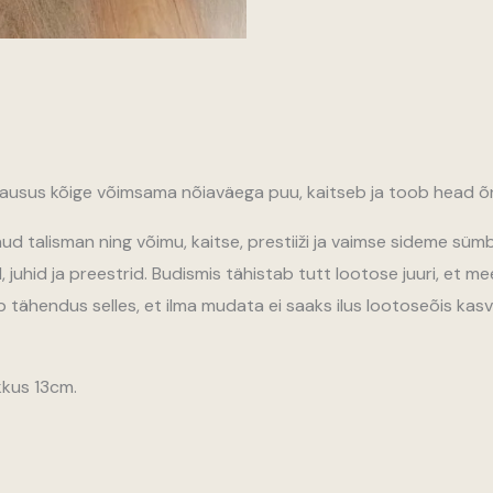
ausus kõige võimsama nõiaväega puu, kaitseb ja toob head õ
ud talisman ning võimu, kaitse, prestiiži ja vaimse sideme sü
juhid ja preestrid. Budismis tähistab tutt lootose juuri, et 
b tähendus selles, et ilma mudata ei saaks ilus lootoseõis ka
kkus 13cm.