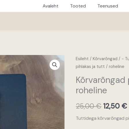
Avaleht
Tooted
Teenused
Esileht
/
Kõrvarõngad
/
- T
Algne
pihlakas ja tutt / roheline
hind
Kõrvarõngad p
oli:
roheline
25,00 €
25,00
€
12,50
€
Tuttidega kõrvarõngad pi