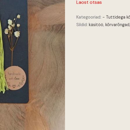
Laost otsas
Kategooriad:
- Tuttidega k
Sildid:
käsitöö
,
kõrvarõngad