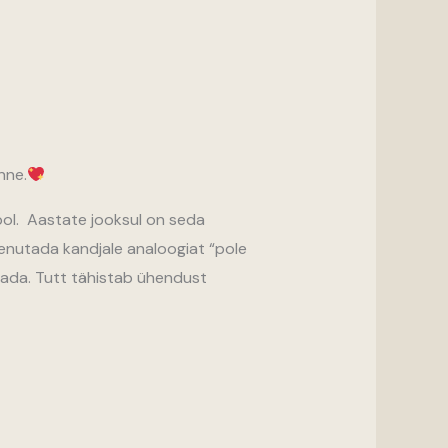
nne.
mbol. Aastate jooksul on seda
meenutada kandjale analoogiat “pole
svada. Tutt tähistab ühendust