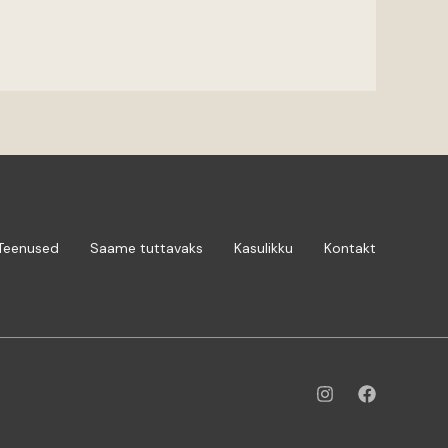
Teenused
Saame tuttavaks
Kasulikku
Kontakt