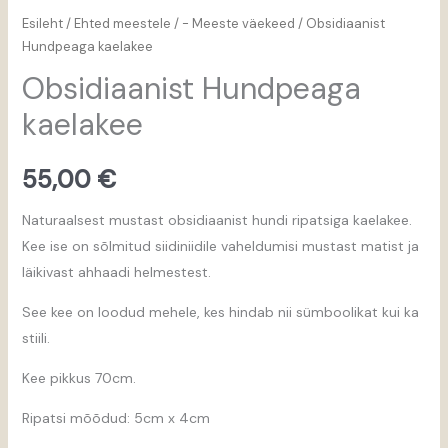
Esileht
/
Ehted meestele
/
- Meeste väekeed
/ Obsidiaanist
Hundpeaga kaelakee
Obsidiaanist Hundpeaga
kaelakee
55,00
€
Naturaalsest mustast obsidiaanist hundi ripatsiga kaelakee.
Kee ise on sõlmitud siidiniidile vaheldumisi mustast matist ja
läikivast ahhaadi helmestest.
See kee on loodud mehele, kes hindab nii sümboolikat kui ka
stiili.
Kee pikkus 70cm.
Ripatsi mõõdud: 5cm x 4cm